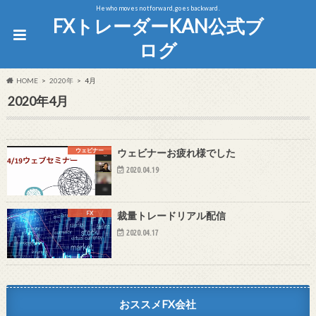
He who moves not forward, goes backward.
FXトレーダーKAN公式ブ
ログ
HOME
2020年
4月
2020年4月
ウェビナー
ウェビナーお疲れ様でした
2020.04.19
FX
裁量トレードリアル配信
2020.04.17
おススメFX会社