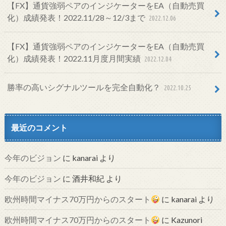
【FX】通貨強弱ペアのインジケーターをEA（自動売買
化）成績発表！2022.11/28～12/3まで
2022.12.06
【FX】通貨強弱ペアのインジケーターをEA（自動売買
化）成績発表！2022.11月度月間実績
2022.12.04
勝率の高いシグナルツールを完全自動化？
2022.10.25
最近のコメント
今年のビジョン
に
kanarai
より
今年のビジョン
に
酒井和紀
より
欧州時間マイナス70万円からのスタート
に
kanarai
より
欧州時間マイナス70万円からのスタート
に
Kazunori